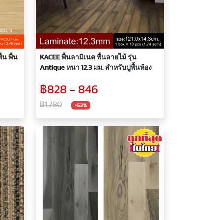
้น พื้น
KACEE พื้นลามิเนต พื้นลายไม้ รุ่น
Antique หนา 12.3 มม. สำหรับปูพื้นห้อง
฿828 - 846
฿1,780
-53%