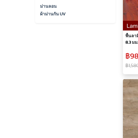
ม่านลอน
ผ้าม่านกัน UV
พื้นลา
8.3 มม.
฿98
฿1,58