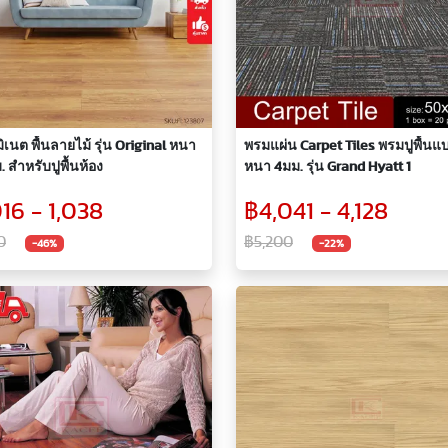
มิเนต พื้นลายไม้ รุ่น Original หนา
พรมแผ่น Carpet Tiles พรมปูพื้นแ
. สำหรับปูพื้นห้อง
หนา 4มม. รุ่น Grand Hyatt 1
016 - 1,038
฿4,041 - 4,128
0
฿5,200
-46%
-22%