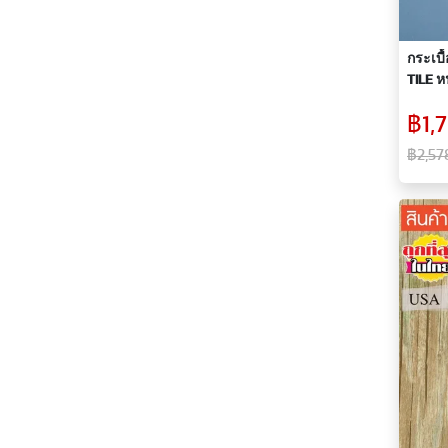
กระเบื
TILE ห
฿1,7
฿2,57