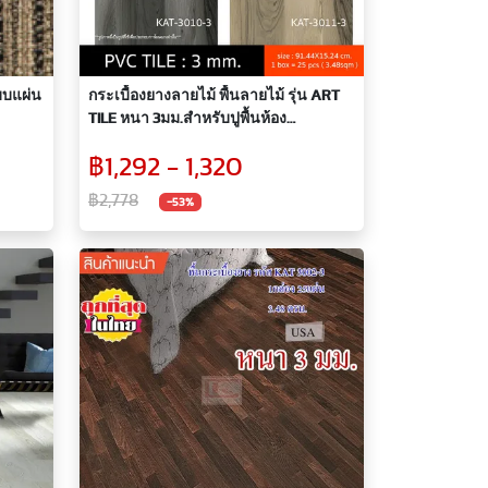
บบแผ่น
กระเบื้องยางลายไม้ พื้นลายไม้ รุ่น ART
TILE หนา 3มม.สำหรับปูพื้นห้อง
KAT3010-3,KAT3011-3
฿1,292 - 1,320
฿2,778
-53%