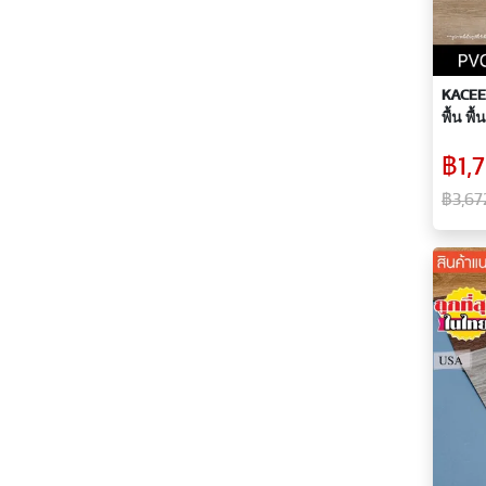
KACEE 
พื้น พื
฿1,7
฿3,67