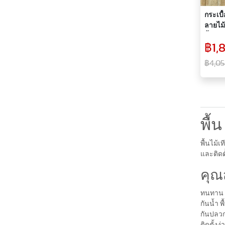
กระเบื้
ลายไม้
พื้นห้
฿1,
฿4,05
พื้น
พื้นไม้
และติดต
คุณ
ทนทาน พ
กันน้ำ พ
กันปลวก
ติดตั้งง