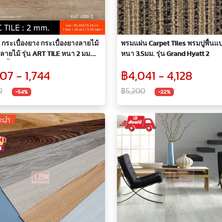
กระเบื้องยาง กระเบื้องยางลายไม้
พรมแผ่น Carpet Tiles พรมปูพื้นแ
้นลายไม้ รุ่น ART TILE หนา 2 มม.
หนา 3.5มม. รุ่น Grand Hyatt 2
สำหรับปูพื้นห้อง รหัส KAT
07 - 1,744
฿4,041 - 4,128
2
฿5,200
-54%
-22%