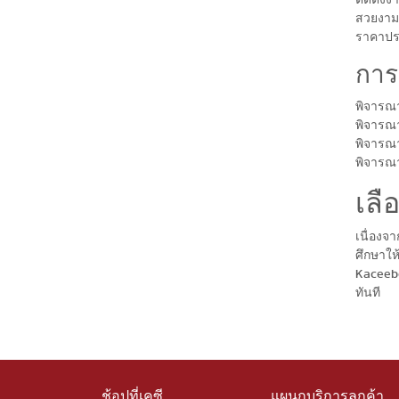
สวยงาม 
ราคาประห
การเ
พิจารณา
พิจารณาพ
พิจารณา
พิจารณา
เลื
เนื่องจ
ศึกษาให
Kaceebe
ทันที
ช้อปที่เคซี
แผนกบริการลูกค้า