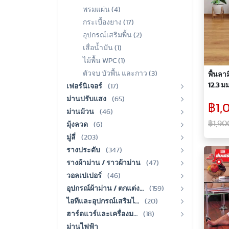
พรมแผ่น (4)
กระเบื้องยาง (17)
อุปกรณ์เสริมพื้น (2)
เสื่อน้ำมัน (1)
ไม้พื้น WPC (1)
ตัวจบ บัวพื้น และกาว (3)
พื้นลา
12.3 มม
เฟอร์นิเจอร์
(17)
ม่านปรับแสง
(65)
฿1,
ม่านม้วน
(46)
฿1,90
มุ้งลวด
(6)
มู่ลี่
(203)
รางประดับ
(347)
รางผ้าม่าน / ราวผ้าม่าน
(47)
วอลเปเปอร์
(46)
อุปกรณ์ผ้าม่าน / ตกแต่ง…
(159)
ไอทีและอุปกรณ์เสริมไ…
(20)
ฮาร์ดแวร์และเครื่องม…
(18)
ม่านไฟฟ้า