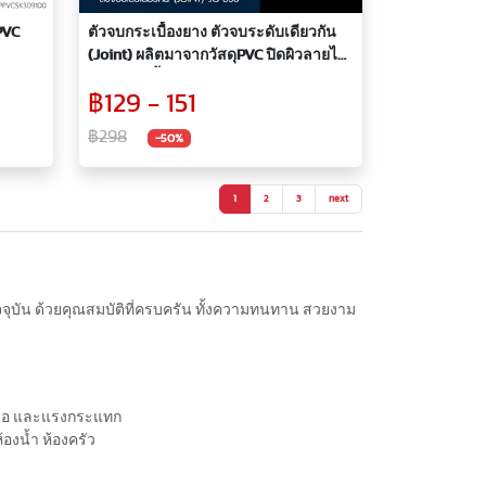
PVC
ตัวจบกระเบื้องยาง ตัวจบระดับเดียวกัน
(Joint) ผลิตมาจากวัสดุPVC ปิดผิวลายไม้
รหัส JO มีทั้งหมด 5 สี
฿129 - 151
฿298
-50%
1
2
3
next
ปัจจุบัน ด้วยคุณสมบัติที่ครบครัน ทั้งความทนทาน สวยงาม
กหรอ และแรงกระแทก
้องน้ำ ห้องครัว