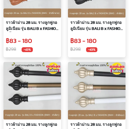
ราวผ้าม่าน 28 มม. รางลูกฟูกอ
ราวผ้าม่าน 28 มม. รางลูกฟูกอ
ลูมิเนียม รุ่น BALI B x FASHION
ลูมิเนียม รุ่น BALI B x FASHION
สีน้ำตาล (BWG05-FS...)
สีดำ (BWG03-FS...)
฿83 - 180
฿83 - 180
฿298
฿298
-43%
-43%
ราวผ้าม่าน 28 มม. รางลูกฟูกอ
ราวผ้าม่าน 28 มม. รางลูกฟูกอ