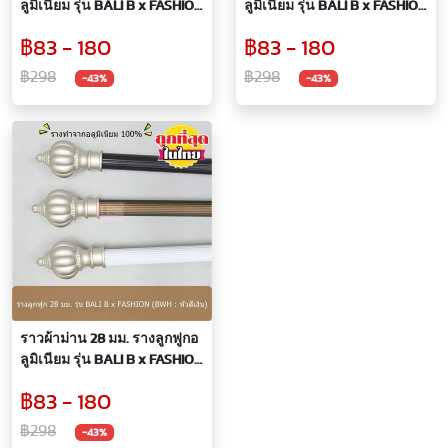
ลูมิเนียม รุ่น BALI B x FASHION
ลูมิเนียม รุ่น BALI B x FASHION
สีดำ (BWH03-FS...)
สีทอง (BWH01-FS...)
฿83 - 180
฿83 - 180
฿298
฿298
-43%
-43%
ราวผ้าม่าน 28 มม. รางลูกฟูกอ
ลูมิเนียม รุ่น BALI B x FASHION
สีเงิน (BWH02-FS...)
฿83 - 180
฿298
-43%