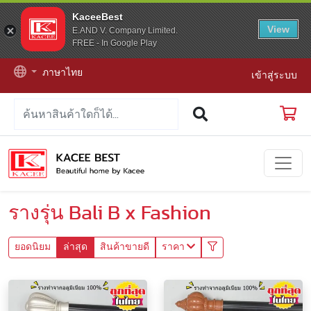
KaceeBest
View
E.AND V. Company Limited.
FREE - In Google Play
ภาษาไทย
เข้าสู่ระบบ
รางรุ่น Bali B x Fashion
ยอดนิยม
ล่าสุด
สินค้าขายดี
ราคา