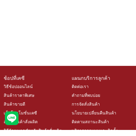
ช้อปที่เคซี
แผนกบริการลูกค้า
วิธีช้อปออนไลน์
ติดต่อเรา
สินค้าราคาพิเศษ
คำถามที่พบบ่อย
สินค้าขายดี
การจัดสั่งสินค้า
เช็คโปรโมชั่นเคซี
นโยบายเปลี่ยนคืนสินค้า
สั่งซื้อสินค้าสั่งผลิต
ติดตามสถานะสินค้า
วิธีวัดขนาดสำหรับสินค้าสั่งผลิต
บริการออกแบบและติดตั้ง