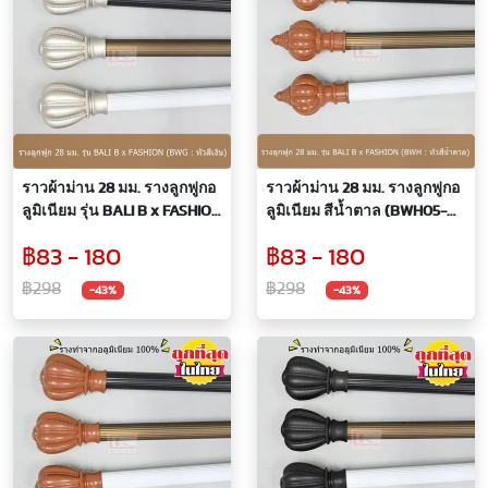
ราวผ้าม่าน 28 มม. รางลูกฟูกอ
ราวผ้าม่าน 28 มม. รางลูกฟูกอ
ลูมิเนียม รุ่น BALI B x FASHION
ลูมิเนียม สีน้ำตาล (BWH05-
สีเงิน (BWG02-FS...)
FS...)
฿83 - 180
฿83 - 180
฿298
฿298
-43%
-43%