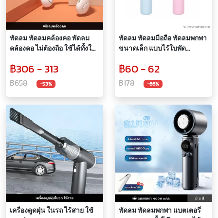
พัดลม พัดลมคล้องคอ พัดลม
พัดลม พัดลมมือถือ พัดลมพกพา
คล้องคอ ไม่ต้องถือ ใช้ได้ทั้งใน
ขนาดเล็ก แบบไร้ใบพัด
บ้านและนอกบ้าน ชาร์จUSB
ปลอดภัย ลมเย็น ชาร์จไฟได้
฿306 - 313
฿60 - 62
ปรับลมแรงได้ 3 ระดับ ปรับ
ความกระชับได้
฿658
฿178
-53%
-66%
เครื่องดูดฝุ่น ในรถ ไร้สาย ใช้
พัดลม พัดลมพกพา แบตเตอรี่