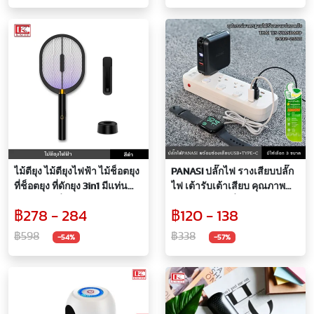
ไม้ตียุง ไม้ตียุงไฟฟ้า ไม้ช็อตยุง
PANASI ปลั๊กไฟ รางเสียบปลั๊ก
ที่ช็อตยุง ที่ดักยุง 3in1 มีแท่น
ไฟ เต้ารับเต้าเสียบ คุณภาพ
ชาร์จและที่แขวน ใช้งานง่าย
มาตรฐาน มีเครื่องหมายมอก.
฿278 - 284
฿120 - 138
สะดวก ดีไซน์สวยงาม
2300W 220V 10A สายไฟยาว
Multifunction Electric
2เมตร 3เมตร
฿598
฿338
-54%
-57%
mosquito swatter