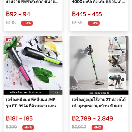
งานง่าย พกพาสะดวก ขนาด
4000 mAh ตั้งโต๊ะ แขวนได้ มี
กะทัดรัด
โหมดเย็น ใช้งานได้นานต่อ
฿92 - 94
฿445 - 455
เนื่องหลายชั่วโมง ปรับได้100
ระดับ
฿198
฿958
-54%
-54%
เครื่องหนีบผม ที่หนีบผม JMF
เครื่องดูดฝุ่นไร้สาย Z7 ท่องอได้
รุ่น ET-9924 ที่ม้วนลอน แกน
เข้าถุงทุกซอกมุมบ้าน หัวแปรง
ม้วนผม ปรับระดับได้ถึง 240
หลายชนิด
฿181 - 185
฿2,789 - 2,849
องศา เรียบ ลื่น ช่วยให้ผมตรง
เงางาม
฿390
฿5,998
-54%
-54%