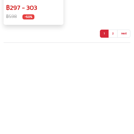
ขยะอัจฉริยะ ถังขยะเซ็นเซอร์
฿297 - 303
โหมดคู่อินฟราเรดและโหมด
สัมผัส 13 ลิตร
฿598
-50%
1
2
next