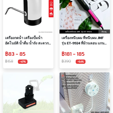
เครื่องกดน้ำ เครื่องปั๊มน้ำ
เครื่องหนีบผม ที่หนีบผม JMF
อัตโนมัติ น้ำดื่ม น้ำถัง สะดวก
รุ่น ET-9924 ที่ม้วนลอน แกน
ใช้งานง่าย ทันสมัย ไม่ต้องยก
ม้วนผม ปรับระดับได้ถึง 240
฿83 - 85
฿181 - 185
ถัง
องศา เรียบ ลื่น ช่วยให้ผมตรง
เงางาม
฿158
฿390
-47%
-54%