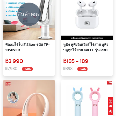
สินค้าหมด
พัดลมไร้ใบ สี Silver รหัส TP-
หูฟัง หูฟังอินเอียร์ ไร้สาย หูฟัง
10SILVER
บลูทูธไร้สาย KACEE รุ่น PRO สี
ขาว
฿3,990
฿185 - 189
฿7,980
฿398
-50%
-54%