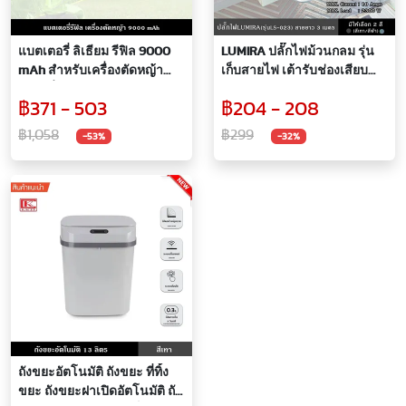
แบตเตอรี่ ลิเธียม รีฟิล 9000
LUMIRA ปลั๊กไฟม้วนกลม รุ่น
mAh สำหรับเครื่องตัดหญ้า
เก็บสายไฟ เต้ารับช่องเสียบ
แบบเดี่ยวและแบบพร้อมสาย
4ช่อง USB 2ช่อง TypeC 1ช่อง
฿371 - 503
฿204 - 208
ชาร์จ
พร้อมที่แขวนติดผนัง สายไฟ
ยาว 3 เมตร
฿1,058
฿299
-53%
-32%
ถังขยะอัตโนมัติ ถังขยะ ที่ทิ้ง
ขยะ ถังขยะฝาเปิดอัตโนมัติ ถัง