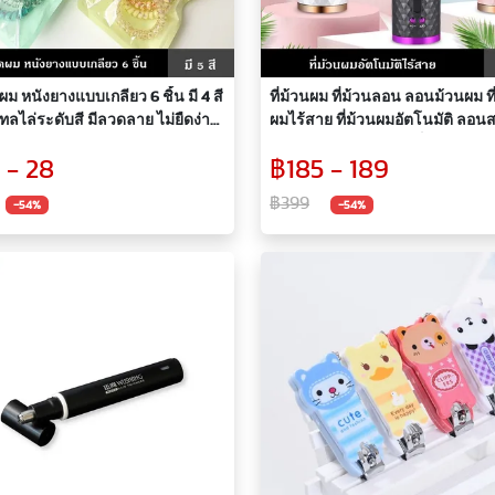
ผม หนังยางแบบเกลียว 6 ชิ้น มี 4 สี
ที่ม้วนผม ที่ม้วนลอน ลอนม้วนผม ที
ทลไล่ระดับสี มีลวดลาย ไม่ยืดง่าย
ผมไร้สาย ที่ม้วนผมอัตโนมัติ ลอน
ไม่ย้วย ไม่กินเส้นผม หนังยางรัดผม
ง่ายๆ ปรับได้ 6 ระดับ เป็นพาวเวอร
 - 28
฿185 - 189
ดใส สไตล์ญี่ปุ่น เครื่องประดับผม
ในตัว
฿399
-54%
-54%