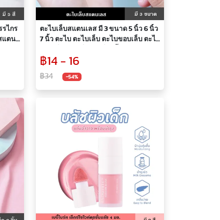
กรรไกร
ตะไบเล็บสแตนเลส มี 3 ขนาด 5 นิ้ว 6 นิ้ว
ุสแตน
7 นิ้ว ตะไบ ตะไบเล็บ ตะไบขอบเล็บ ตะไบ
กพา
ซอกเล็บ แต่งเล็บ ทำเล็บ เนื้อละเอียด วัสดุ
฿14 - 16
สแตนเลสเกรดดี ไม่เป็นสนิม ใช้งานได้ 2
ด้าน ด้ามจับพลาสติก แข็งแรง ทนทาน
฿34
-54%