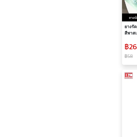
ยางรัด
สีพาสเ
ไม่หด 
฿26
สีสันส
แฟชั่น
฿58