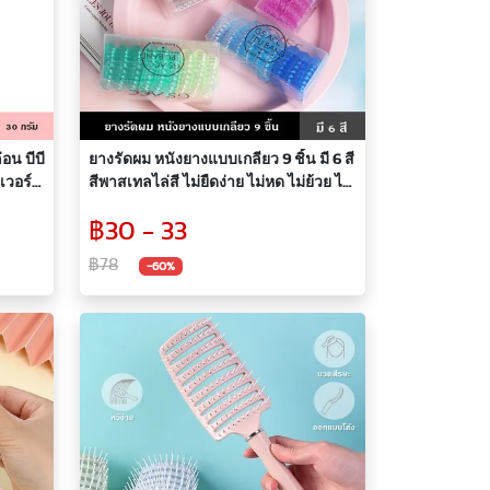
อน บีบี
ยางรัดผม หนังยางแบบเกลียว 9 ชิ้น มี 6 สี
เวอร์
สีพาสเทลไล่สี ไม่ยืดง่าย ไม่หด ไม่ย้วย ไม่
แมทท์
กินเส้นผม หนังยางรัดผม สีสันสดใส
฿30 - 33
ยแดง
สไตล์ญี่ปุ่น
฿78
-60%