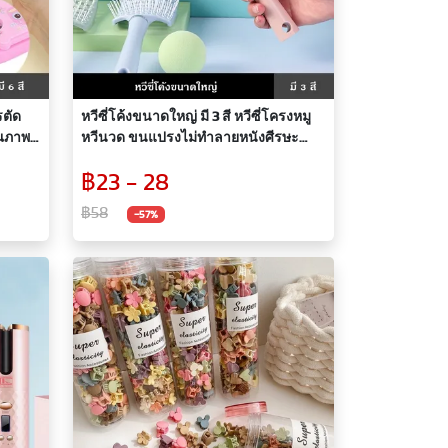
รตัด
หวีซี่โค้งขนาดใหญ่ มี 3 สี หวีซี่โครงหมู
ุณภาพ
หวีนวด ขนแปรงไม่ทำลายหนังศีรษะ
่ายต่อ
ออกแบบส่วนโค้ง ช่วยให้หวีผมได้อย่าง
฿23 - 28
ราบรื่น มีความยืดหยุ่นสูง
฿58
-57%