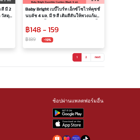
ี มี 2
Baby Bright เบบี้ไบร์ท เอ็กซ์โซไวท์คุชชั่
 วัสดุส
นบลัช 4 มล. มี 9 สี เติมสีสันให้พวงแก้ม
ได้ 2
ริมฝีปาก เนื้อนุ่ม บางเบา เกลี่ยง่าย กันน้ำ
฿148 - 159
นทาน
กันเหงื่อ ติดทน คูชชั่น บลัช ทาแก้ม ทา
ปาก
฿189
-19%
1
2
next
ช้อปผ่านแพลตฟอร์มอื่น