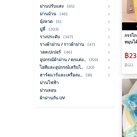
ม่านปรับแสง
(65)
ม่านม้วน
(46)
มุ้งลวด
(6)
มู่ลี่
(203)
กรรไกร
รางประดับ
(347)
หมุนไ
รางผ้าม่าน / ราวผ้าม่าน
(47)
ใบมีด
วอลเปเปอร์
(46)
฿23
มีดคม 
อุปกรณ์ผ้าม่าน / ตกแต่ง…
(159)
แม่เหล
฿50
ไอทีและอุปกรณ์เสริมไ…
(20)
งาน
ฮาร์ดแวร์และเครื่องม…
(18)
ม่านไฟฟ้า
ม่านลอน
ผ้าม่านกัน UV