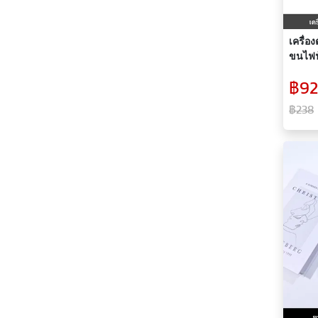
เครื่อ
ขนไฟฟ
สวยงา
฿92
฿238