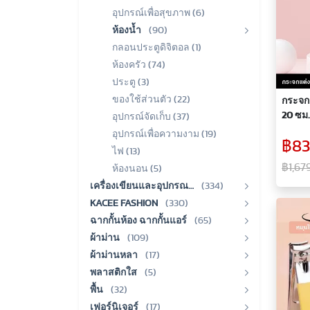
อุปกรณ์เพื่อสุขภาพ (6)
ห้องน้ำ
(90)
กลอนประตูดิจิตอล (1)
ห้องครัว (74)
ประตู (3)
ของใช้ส่วนตัว (22)
กระจก
20 ซม.
อุปกรณ์จัดเก็บ (37)
เท่า ก
อุปกรณ์เพื่อความงาม (19)
฿8
มีไฟ 
ไฟ (13)
฿1,67
ห้องนอน (5)
เครื่องเขียนและอุปกรณ…
(334)
KACEE FASHION
(330)
ฉากกั้นห้อง ฉากกั้นแอร์
(65)
ผ้าม่าน
(109)
ผ้าม่านหลา
(17)
พลาสติกใส
(5)
พื้น
(32)
เฟอร์นิเจอร์
(17)