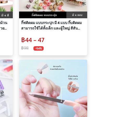
่ม้วน
กิ๊ฟติดผม แบบกระปุก มี 4 แบบ กิ๊บติดผม
สวย
สามารถใช้ได้ทั้งเด็ก และผู้ใหญ่ สีสัน
์แบงค์
สดใส คุณภาพดี แข็งแรง ทนทาน บรรจุ
฿44 - 47
ในขวดพลาสติกอย่างดี ลายหัวใจ ดอกไม้
มิกกี้เม้าส์ กระต่าย
฿98
-54%