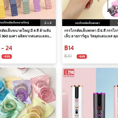
ตัดเล็บขนาดใหญ่ มี 4 สี ด้ามจับ
กรรไกรตัดเล็บพกพา มี 6 สี กรรไก
ด้ 360 องศา ผลิตจากสแตนเลสแท้
เล็บ ลายการ์ตูน วัสดุสแตนเลส ค
ออกแบบเข้ากับรูปทรงของเล็บ ใบ
สูง แข็งแรง ทนทาน พกพาสะดวก ง
 - 24
฿14
กรรไกรตัดเล็บ ด้ามจับเสริมด้วย
การใช้งาน ใบมีดมีความคม
็กแบบไร้แรงกด เพื่อยืดอายุการใช้
฿30
-53%
-54%