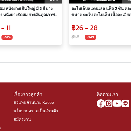
ผม หนังยางเส้นใหญ่ มี 2 สี ยาง
ตะไบเล็บสแตนเลส แพ็ค 2 ชิ้น คละส
ง หนังยางรัดผม ยางมันคุณภาพดี
ขนาด ตะไบ ตะไบเล็บ เนื้อละเอียด
นียวหนา มีความยืดหยุ่นสูง ยืดได้
แตนเลส เกรดดี ไม่เป็นสนิม ใช้งาน
- 11
฿26 - 28
งสุดประมาณ 13 ซม. ขาดยาก รัด
ด้าน ด้ามจับพลาสติก แข็งแรง ท
ช้ได้หลายครั้ง
มาพร้อมแพ็คเกจสวยงาม
฿58
-57%
-54%
เรื่องราวลูกค้า
ติดตามเรา
ตัวแทนจำหน่าย Kacee
นโยบายความเป็นส่วนตัว
สมัครงาน
า