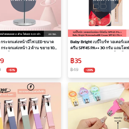
 กระจกแต่งหน้ามีไฟ LED ขนาด
Baby Bright เบบี้ไบร์ท วอเตอร์เมล่
 กระจกแต่งหน้า 2 ด้าน ขยาย 10
ครีม SPF45 PA++ 30 กรัม แถมโคฟ
ระจกตั้งโต๊ะ กระจกส่องหน้า กระจก
คอนซีลเลอร์ บีบีครีม รองพื้น เนื้อ
39
฿35
กระจกสเตนเลส
ผสมสาร กันแดด ปกปิดรอยสิว รอ
9
฿49
-51%
-29%