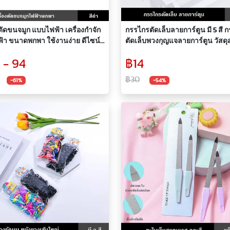
งตัดขนจมูก แบบไฟฟ้า เครื่องกำจัก
กรรไกรตัดเล็บลายการ์ตูน มี 5 สี 
้า ขนาดพกพา ใช้งานง่าย ดีไซน์
ตัดเล็บพวงกุญแจลายการ์ตูน วัสด
ม พกพาสะดวก
เลสคุณภาพสูงแข็งแรง ทนทาน พ
 - 94
฿14
สะดวก และง่ายต่อการใช้งาน
฿30
-61%
-54%