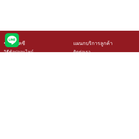
ช้อปที่เคซี
แผนกบริการลูกค้า
วิธีช้อปออนไลน์
ติดต่อเรา
สินค้าราคาพิเศษ
คำถามที่พบบ่อย
สินค้าขายดี
การจัดสั่งสินค้า
เช็คโปรโมชั่นเคซี
นโยบายเปลี่ยนคืนสินค้า
สั่งซื้อสินค้าสั่งผลิต
ติดตามสถานะสินค้า
วิธีวัดขนาดสำหรับสินค้าสั่งผลิต
บริการออกแบบและติดตั้ง
เรื่องราวลูกค้า
ตัวแทนจำหน่าย Kacee
นโยบายความเป็นส่วนตัว
สมัครงาน