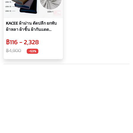
KACEE ผ้าม่าน ตัดปลีก ยกพับ
ผ้าหลา ผ้าชิ้น ผ้ากันแดด
กันแสง UV 99% ผ้ากันไรฝุ่น
฿116 - 2,328
สัมผัสนุ่ม รุ่น USA
฿4,900
-53%