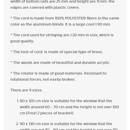
width of bottom rails are 25 mm and height are 11 mm. the
edges are covered with plastic covers.
* The cord is made from 100% POLYESTER fibers in the same
color as the aluminum blinds. It is a large cord 1.90 mm.
* The cord used for stringing are 1.20 mm in size, which is
good quality.
* The lock of cord is made of special type of brass.
* The wands are made of beautiful and durable acrylic.
* The rotator is made of good materials. Resistant to
rotational forces, not easily broken.
There are 9 sizes.
80 x 120 cm size is suitable for the window that the
width around 60 - 70 cm and the height is not over 100
cm (Free! 2 pieces of bracket)
90 x 130 cm size is suitable for the window that the
width around 70 - 80 cm and the height is not over 110