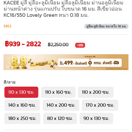
KACEE มู่ลี่ มู่ลี่อะลูมิเนียม มู่ลี่อลูมิเนียม ม่านอลูมิเนียม
ม่านหน้าต่าง รุ่นแกนปรับ ใบขนาด 16 มม. สีเขียวอ่อน
KC16/550 Lovely Green หนา 0.18 มม.
SKU:
มู่ลี่อะลูมิเนียม ขนาดใบ 16 มม.
฿939 - 2822
฿2,250.00
-0%
สี/ลาย
110 x 130 ซม.
110 x 160 ซม.
110 x 200 ซม.
140 x 160 ซม.
140 x 200 ซม.
170 x 200 ซม.
180 x 250 ซม.
80 x 120 ซม.
90 x 130 ซม.