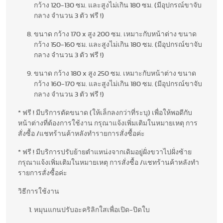
กว้าง 120-130 ซม. และสูงไม่เกิน 180 ซม. (มีอุปกรณ์ขาจับ
กลาง จำนวน 3 ตัว ฟรี !)
ขนาด กว้าง 170 x สูง 200 ซม. เหมาะกับหน้าต่าง ขนาด
กว้าง 150-160 ซม. และสูงไม่เกิน 180 ซม. (มีอุปกรณ์ขาจับ
กลาง จำนวน 3 ตัว ฟรี !)
ขนาด กว้าง 180 x สูง 250 ซม. เหมาะกับหน้าต่าง ขนาด
กว้าง 160-170 ซม. และสูงไม่เกิน 180 ซม. (มีอุปกรณ์ขาจับ
กลาง จำนวน 3 ตัว ฟรี !)
* ฟรี ! มีบริการตัดขนาด (ให้เล็กลงกว่าที่ระบุ) เพื่อให้พอดีกับ
หน้าต่างที่ต้องการใช้งาน กรุณาแจ้งเพิ่มเติมในหมายเหตุ การ
สั่งซื้อ /แชทร้านค้าหลังทำรายการสั่งซื้อค่ะ
* ฟรี ! มีบริการปรับย้ายตำแหน่งจากเดิมอยู่ฝั่งขวาไปฝั่งซ้าย
กรุณาแจ้งเพิ่มเติมในหมายเหตุ การสั่งซื้อ /แชทร้านค้าหลังทำ
รายการสั่งซื้อค่ะ
วิธีการใช้งาน
หมุนแกนปรับอะคริลิกใสเพื่อเปิด-ปิดใบ