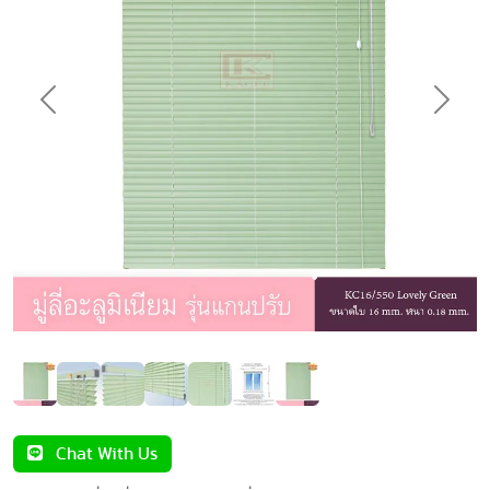
Previous
Next
Chat With Us