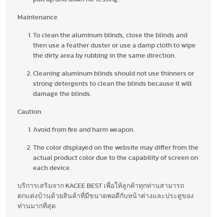
Maintenance
To clean the aluminum blinds, close the blinds and
then use a feather duster or use a damp cloth to wipe
the dirty area by rubbing in the same direction.
Cleaning aluminum blinds should not use thinners or
strong detergents to clean the blinds because it will
damage the blinds.
Caution
Avoid from fire and harm weapon.
The color displayed on the website may differ from the
actual product color due to the capability of screen on
each device.
บริการเสริมจาก KACEE BEST เพื่อให้ลูกค้าทุกท่านสามารถ
ตกแต่งบ้านด้วยสินค้าที่มีขนาดพอดีกับหน้าต่างและประตูของ
ท่านมากที่สุด