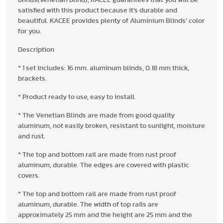
satisfied with this product because it’s durable and
beautiful. KACEE provides plenty of Aluminium Blinds’ color
for you.
Description
* 1 set includes: 16 mm. aluminum blinds, 0.18 mm thick,
brackets.
* Product ready to use, easy to install.
* The Venetian Blinds are made from good quality
aluminum, not easily broken, resistant to sunlight, moisture
and rust.
* The top and bottom rail are made from rust proof
aluminum, durable. The edges are covered with plastic
covers.
* The top and bottom rail are made from rust proof
aluminum, durable. The width of top rails are
approximately 25 mm and the height are 25 mm and the