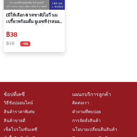
(มีให้เลือก 8 รสชาติ)ไอวี่ นม
เปรี้ยวพร้อมดื่ม ยูเอชที (รสออริ
จินัล,ผลไม้รวม,ลิ้นจี่,สตรอ
฿38
เบอร์รี่,โอ้มาย
กีวี,พีช,ส้ม,ทับทิม,มิกซ์เบอร์
฿78
-3%
รี่)180มล.แพ็ค 4ชิ้น
ช้อปที่เคซี
แผนกบริการลูกค้า
วิธีช้อปออนไลน์
ติดต่อเรา
สินค้าราคาพิเศษ
คำถามที่พบบ่อย
สินค้าขายดี
การจัดสั่งสินค้า
เช็คโปรโมชั่นเคซี
นโยบายเปลี่ยนคืนสินค้า