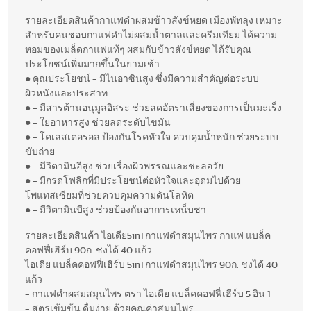
รายละเอียดสินค้ากาแฟดำผสมข้าวสังข์หยด เมืองพัทลุง เหมาะ
สำหรับคนชอบกาแฟดำไม่ผสมน้ำตาลและครีมเทียม ได้ความ
หอมของเมล็ดกาแฟแท้ๆ ผสมกับข้าวสังข์หยด ได้รับคุณ
ประโยชน์เพิ่มมากขึ้นในยามเช้า
● คุณประโยชน์ - มีไนอาซินสูง ซึ่งมีความสำคัญต่อระบบ
ผิวหนังและประสาท
● - มีสารต้านอนุมูลอิสระ ช่วยลดอัตราเสี่ยงของการเป็นมะเร็ง
● - ใยอาหารสูง ช่วยลดระดับไขมัน
● - โคเลสเตอรอล ป้องกันโรคหัวใจ ควบคุมน้ำหนัก ช่วยระบบ
ขับถ่าย
● - มีวิตามินอีสูง ช่วยเรื่องผิวพรรณและชะลอวัย
● - มีกรดโฟลิกที่มีประโยชน์ต่อหัวใจและอุดมไปด้วย
โพแทสเซียมที่ช่วยควบคุมความดันโลหิต
● - มีวิตามินบีสูง ช่วยป้องกันอาการเหน็บชา
รายละเอียดสินค้า ไอเดีย5in1 กาแฟดำสมุนไพร กาแฟ แบล็ค
คอฟฟี่เฮิร์บ 90ก. ชงได้ 40 แก้ว
ไอเดีย แบล็คคอฟฟี่เฮิร์บ 5in1 กาแฟดำสมุนไพร 90ก. ชงได้ 40
แก้ว
- กาแฟดำผสมสมุนไพร ตรา ไอเดีย แบล็คคอฟฟี่เฮีร์บ 5 อิน 1
- สูตรเข้มข้น ดื่มง่าย ด้วยคุณค่าสมุนไพร