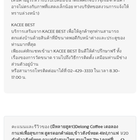
(สินค้าอยู่ระหว่างปรับเปลี่ยนขนาดแพ็คเกจบรรจุภัณฑ์ สินค้า
อาจไม่ตรงกับภาพที่แสดงเล็กน้อย ทางบริษัทขอสงวนการแจ้งให้
ทราบล่วงหน้า)
KACEE BEST
บริการเสริมจาก KACEE BEST เพื่อให้ลูกค้าทุกท่านสามารถ
ตกแต่งบ้านด้วยสินค้าที่มีขนาดพอดีกับหน้าต่างและประตูของ
ท่านมากที่สุด
เพียงแค่ทักแชทเข้ามา KACEE BEST ยินดีให้คำปรึกษาฟรี ทั้ง
เรื่องของการวัดขนาด รวมไปถึงวิธีการติดตั้ง เสมือนท่านมีช่าง
ส่วนตัวอยู่บ้าน
หรือสามารถโทรติดต่อมาได้ที่ 02-429-3333 ในเวลา 8.30-
17.00 น.
คะแนนและรีวิวของ
(มีหลายสูตร)Delong Coffee เดอลอง
กาแฟเพื่อสุขภาพ สูตรดอกคำฝอย,ข้าวสังข์หยด 4in1,กาแฟ
1/20
ดำข้าวสังข์หยด,กาแฟดำสมุนไพร,สมุนไพร 7in 1,คอฟฟี่