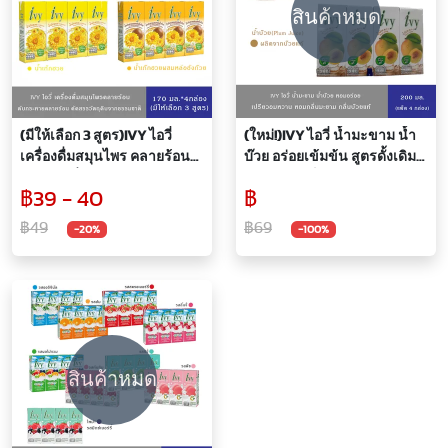
สินค้าหมด
(มีให้เลือก 3 สูตร)IVY ไอวี่
(ใหม่!)IVY ไอวี่ น้ำมะขาม น้ำ
เครื่องดื่มสมุนไพร คลายร้อน
บ๊วย อร่อยเข้มข้น สูตรดั้งเดิม
อร่อยสดชื่น
200 มล.*แพ็ค 4 กล่อง
฿39 - 40
฿
170มล.*แพ็ค4กล่อง
฿49
฿69
-20%
-100%
สินค้าหมด