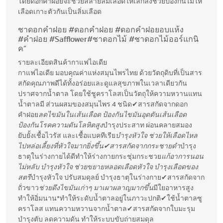
โดยดอกคำฝอยจะช่วยสลายลิ่มเลือดให้เล็กลงช่วยป้องกันไม่ให้
เลือดเกาะตัวกันเป็นลิ่มเลือด
ชาดอกคำฝอย #ดอกคำฝอย #ดอกคำฝอยอบแห้ง
#คำฝอย #Safflower#ชาดอกไม้ #ชาดอกไม้ออร์แกนิ
ค”
รายละเอียดสินค้ากาแฟไอเดีย
กาแฟไอเดีย มอบคุณค่าแห่งสมุนไพรไทย ด้วยวัตถุดิบที่เป็นสาร
สกัดคุณภาพดีได้ทั้งอร่อยและดูแลสุขภาพในเวลาเดียวกัน
ปราศจากน้ำตาล โดยใช้ชูคราโลสเป็นวัตถุให้ความหวานแทน
น้ำตาลมี ส่วนผสมของสมุนไพร 4 ชนิด✔สารสกัดจากดอก
คำฝอย
ลดไขมันในเส้นเลือด ป้องกันไขมันอุดตันเส้นเลือด
ป้องกันโรคความดันโลหิตสูง
บำรุงประสาท ผ่อนคลายสมอง
ยับยั้งเชื้อไวรัส และเชื้อแบคทีเรีย
บำรุงหัวใจ ช่วยให้เลือดไหล
ไปหล่อเลี้ยงที่หัวใจมากยิ่งขึ้น✔สารสกัดจากกระชายดำ
บำรุง
ธาตุในร่างกายได้ดีทำให้ร่างกายกระชุ่มกระชวย
แก้อาการนอน
ไม่หลับ บำรุงหัวใจ ช่วยขยายหลอดเลือดหัวใจ บำรุงเลือดของ
สตรี
บำรุงหัวใจ ปรับสมดุลย์ บำรุงธาตุในร่างกาย✔สารสกัดจาก
ถั่วขาว
ช่วยดึงไขมันเก่าๆ มาเผาผลาญมากขึ้น
มีใยอาหารสูง
ทำให้อิ่มนาน*ทำให้ระดับน้ำตาลอยู่ในภาวะปกติ✔ใช้น้ำตาลซู
คราโลส แทนความหวานจากน้ำตาล✔สารสกัดจากใบมะรุม
บำรุงตับ ลดความดัน ทำให้ระบบขับถ่ายสมดุล