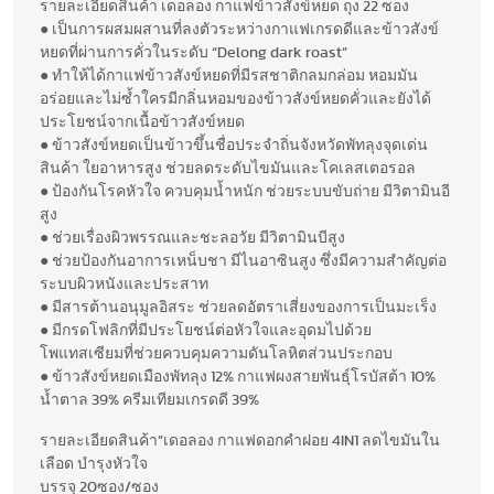
รายละเอียดสินค้า เดอลอง กาแฟข้าวสังข์หยด ถุง 22 ซอง
● เป็นการผสมผสานที่ลงตัวระหว่างกาแฟเกรดดีและข้าวสังข์
หยดที่ผ่านการคั่วในระดับ “Delong dark roast”
● ทำให้ได้กาแฟข้าวสังข์หยดที่มีรสชาติกลมกล่อม หอมมัน
อร่อยและไม่ซ้ำใครมีกลิ่นหอมของข้าวสังข์หยดคั่วและยังได้
ประโยชน์จากเนื้อข้าวสังข์หยด
● ข้าวสังข์หยดเป็นข้าวขึ้นชื่อประจำถิ่นจังหวัดพัทลุงจุดเด่น
สินค้า ใยอาหารสูง ช่วยลดระดับไขมันและโคเลสเตอรอล
● ป้องกันโรคหัวใจ ควบคุมน้ำหนัก ช่วยระบบขับถ่าย มีวิตามินอี
สูง
● ช่วยเรื่องผิวพรรณและชะลอวัย มีวิตามินบีสูง
● ช่วยป้องกันอาการเหน็บชา มีไนอาซินสูง ซึ่งมีความสำคัญต่อ
ระบบผิวหนังและประสาท
● มีสารต้านอนุมูลอิสระ ช่วยลดอัตราเสี่ยงของการเป็นมะเร็ง
● มีกรดโฟลิกที่มีประโยชน์ต่อหัวใจและอุดมไปด้วย
โพแทสเซียมที่ช่วยควบคุมความดันโลหิตส่วนประกอบ
● ข้าวสังข์หยดเมืองพัทลุง 12% กาแฟผงสายพันธุ์โรบัสต้า 10%
น้ำตาล 39% ครีมเทียมเกรดดี 39%
รายละเอียดสินค้า”เดอลอง กาแฟดอกคำฝอย 4IN1 ลดไขมันใน
เลือด บำรุงหัวใจ
บรรจุ 20ซอง/ซอง