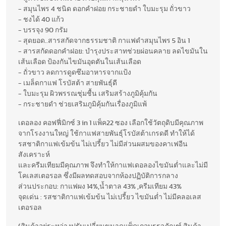
- สมุนไพร 4 ชนิด ดอกคำฝอย กระชายดำ ใบมะรุม ถั่วขาว
- ชงได้ 40 แก้ว
- บรรจุง 90 กรัม
- สุดยอด..สารสกัดจากธรรมชาติ กาแฟดำสมุนไพร 5 อิน 1
- สารสกัดดอกคำฝอย: บำรุงประสาทช่วยผ่อนคลาย ลดไขมันใน
เส้นเลือด ป้องกันไขมันอุดตันในเส้นเลือด
- ถั่วขาว ลดการดูดซึมอาหารจากแป้ง
- เมล็ดกาแฟ โรบัสต้า สายพันธุ์ดี
- ใบมะรุม ผิวพรรณชุ่มชื้น เสริมสร้างภูมิคุ้มกัน
- กระชายดำ ช่วยเสริมภูมิคุ้มกันเรื่องภูมิแพ้
เดอลอง คอฟฟี่มิกซ์ 3 in 1 แพ็ค22 ซอง เลือกใช้วัตถุดิบมีคุณภาพ
จากโรงงานใหญ่ ใช้กาแฟสายพันธุ์โรบัสต้าเกรดดี ทำให้ได้
รสชาติกาแฟเข้มข้น ไม่เปรี้ยว ไม่มีส่วนผสมของคาเฟอีน
สังเคราะห์
และครีมเทียมมีคุณภาพ จึงทำให้กาแฟเดอลองไขมันต่ำและไม่มี
โคเลสเตอรอล ซึ่งมีผลทดสอบจากห้องปฏิบัติการกลาง
ส่วนประกอบ: กาแฟผง 14%,น้ำตาล 43% ,ครีมเทียม 43%
จุดเด่น : รสชาติกาแฟเข้มข้น ไม่เปรี้ยว ไขมันต่ำ ไม่มีคลอเลส
เตอรอล