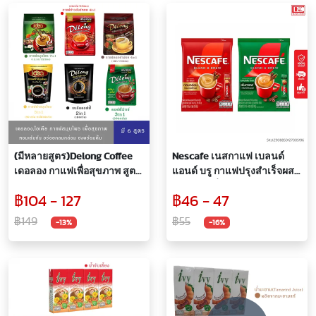
(มีหลายสูตร)Delong Coffee
Nescafe เนสกาแฟ เบลนด์
เดอลอง กาแฟเพื่อสุขภาพ สูตร
แอนด์ บรู กาแฟปรุงสำเร็จผสม
ดอกคำฝอย,ข้าวสังข์หยด
อาราบิก้าคั่วบดละเอียด บรรจุ
฿104 - 127
฿46 - 47
4in1,กาแฟดำข้าวสังข์
9 ซอง
หยด,กาแฟดำ
฿149
฿55
-13%
-16%
สมุนไพร,สมุนไพร 7in 1,คอฟฟี่
มิกซ์