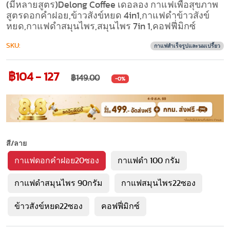
(มีหลายสูตร)Delong Coffee เดอลอง กาแฟเพื่อสุขภาพ
สูตรดอกคำฝอย,ข้าวสังข์หยด 4in1,กาแฟดำข้าวสังข์
หยด,กาแฟดำสมุนไพร,สมุนไพร 7in 1,คอฟฟี่มิกซ์
SKU:
กาแฟสำเร็จรูปและนมเปรี้ยว
฿104 - 127
฿149.00
-0%
สี/ลาย
กาแฟดอกคำฝอย20ซอง
กาแฟดำ 100 กรัม
กาแฟดำสมุนไพร 90กรัม
กาแฟสมุนไพร22ซอง
ข้าวสังข์หยด22ซอง
คอฟฟี่มิกซ์